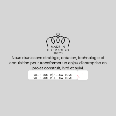
©
2
0
2
6
Nous réunissons stratégie, création, technologie et
acquisition pour transformer un enjeu d'entreprise en
projet construit, livré et suivi.
V
O
I
R
N
O
S
R
É
A
L
I
S
A
T
I
O
N
S
V
O
I
R
N
O
S
R
É
A
L
I
S
A
T
I
O
N
S